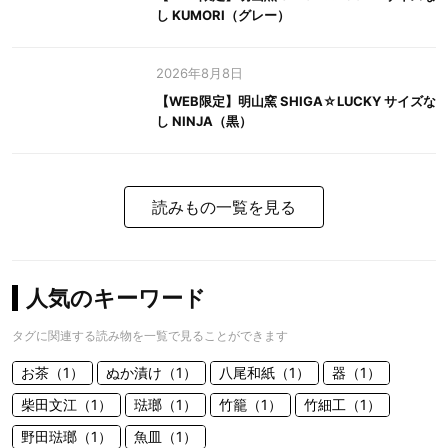
し KUMORI（グレー）
2026年8月8日
【WEB限定】明山窯 SHIGA☆LUCKY サイズな
し NINJA（黒）
読みもの一覧を見る
人気のキーワード
タグに関連する読み物を一覧で見ることができます
お茶（1）
ぬか漬け（1）
八尾和紙（1）
器（1）
柴田文江（1）
琺瑯（1）
竹籠（1）
竹細工（1）
野田琺瑯（1）
魚皿（1）