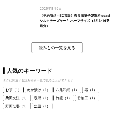
2026年8月6日
【予約商品・EC常設】奈良御菓子製造所 ocasi
シルクチーズケーキ ハーフサイズ（8/13-14発
送分）
読みもの一覧を見る
人気のキーワード
タグに関連する読み物を一覧で見ることができます
お茶（1）
ぬか漬け（1）
八尾和紙（1）
器（1）
柴田文江（1）
琺瑯（1）
竹籠（1）
竹細工（1）
野田琺瑯（1）
魚皿（1）