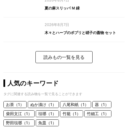
2026年8月7日
夏の麻スリッパ Ｍ 緑
2026年8月7日
木々とハーブのポプリと硝子の蓋物 セット
読みもの一覧を見る
人気のキーワード
タグに関連する読み物を一覧で見ることができます
お茶（1）
ぬか漬け（1）
八尾和紙（1）
器（1）
柴田文江（1）
琺瑯（1）
竹籠（1）
竹細工（1）
野田琺瑯（1）
魚皿（1）