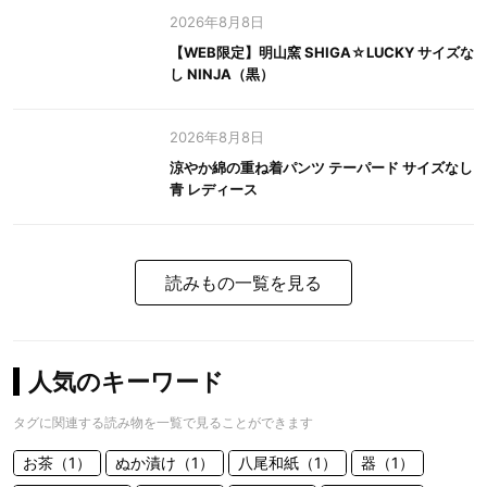
2026年8月8日
【WEB限定】明山窯 SHIGA☆LUCKY サイズな
し NINJA（黒）
2026年8月8日
涼やか綿の重ね着パンツ テーパード サイズなし
青 レディース
読みもの一覧を見る
人気のキーワード
タグに関連する読み物を一覧で見ることができます
お茶（1）
ぬか漬け（1）
八尾和紙（1）
器（1）