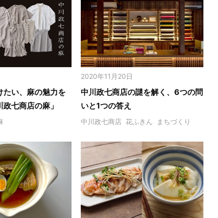
2020年11月20日
けたい、麻の魅力を
中川政七商店の謎を解く、6つの問
川政七商店の麻」
いと1つの答え
麻
中川政七商店
花ふきん
まちづくり