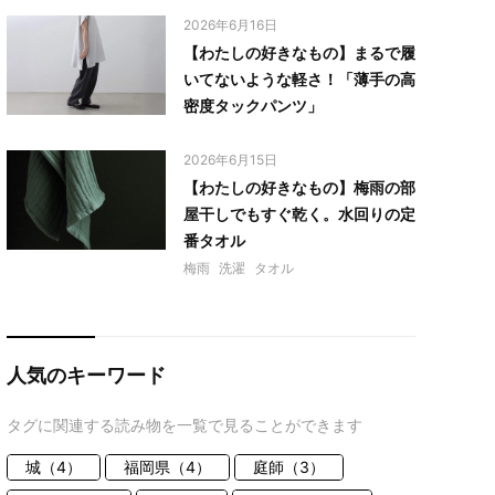
2026年6月16日
【わたしの好きなもの】まるで履
いてないような軽さ！「薄手の高
密度タックパンツ」
2026年6月15日
【わたしの好きなもの】梅雨の部
屋干しでもすぐ乾く。水回りの定
番タオル
梅雨
洗濯
タオル
人気のキーワード
タグに関連する読み物を一覧で見ることができます
城（4）
福岡県（4）
庭師（3）