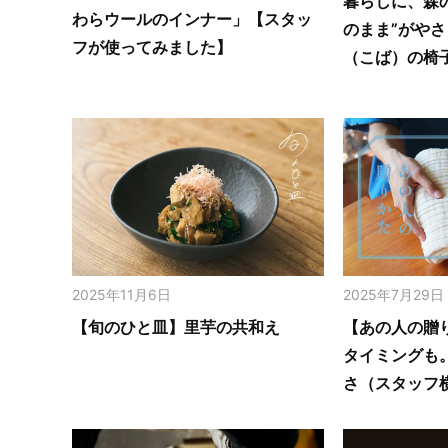
暮らしに、森
わらウールのインナー」【スタッ
のまま”がや
フが使ってみました】
（こば）の椅
2025年11月6日
2025年7月29日
【旬のひと皿】里芋の共和え
【あの人の贈
タイミングも
さ（スタッフ