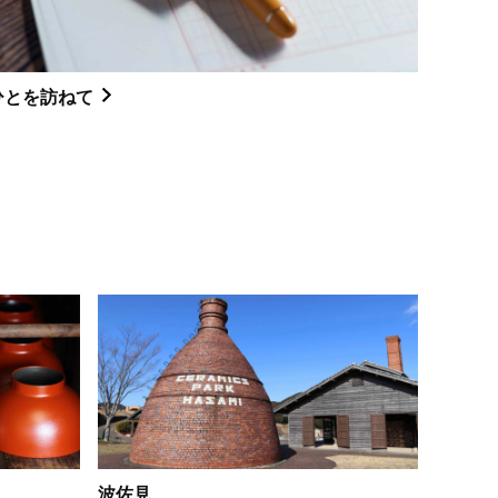
ひとを訪ねて
波佐見