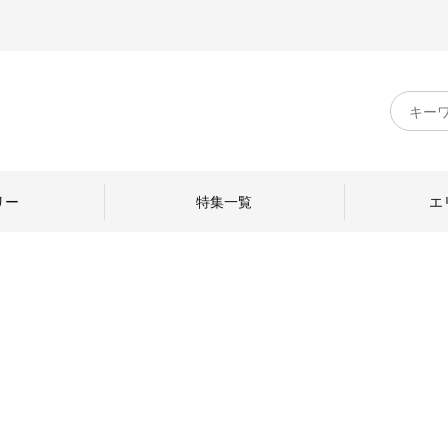
キ
ー
ワ
ー
ド
リー
特集一覧
エ
検
索
のものづくり
日本の暮らし
中川政七商店のひと
ねて
産地探訪
ひとを訪ねて