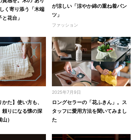
の質感を。木の‟あり
が涼しい「涼やか綿の重ね着パン
さしく寄り添う「木端
ツ」
子と花台」
ファッション
2025年7月9日
りかた】使い方も、
ロングセラーの「花ふきん」。ス
。頼りになる懐の深
タッフに愛用方法を聞いてみまし
横山）
た