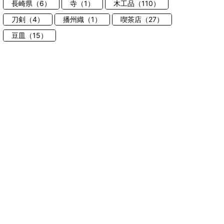
長崎県（6）
寺（1）
木工品（110）
刀剣（4）
播州織（1）
喫茶店（27）
豆皿（15）