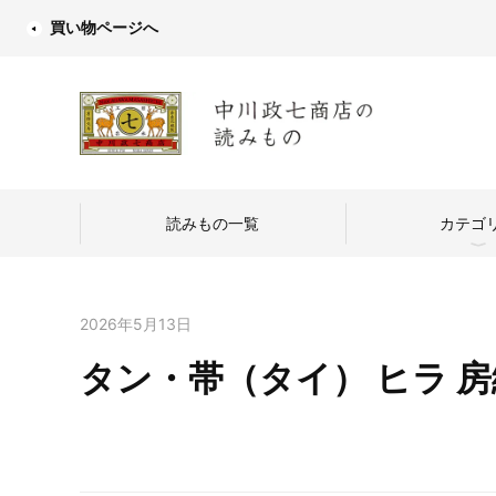
買い物ページへ
読みもの一覧
カテゴ
2026年5月13日
タン・帯（タイ） ヒラ 房
中川政七商店
つくり手を訪