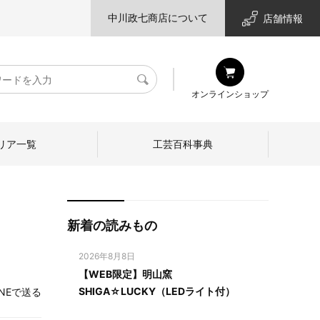
中川政七商店について
店舗情報
検
オンラインショップ
索
リア一覧
工芸百科事典
新着の読みもの
2026年8月8日
【WEB限定】明山窯
SHIGA☆LUCKY（LEDライト付）
INEで送る