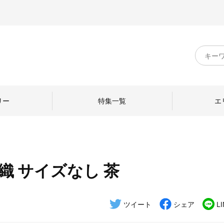
キ
ー
ワ
ー
ド
リー
特集一覧
エ
検
索
織 サイズなし 茶
のものづくり
日本の暮らし
中川政七商店のひと
ねて
産地探訪
ひとを訪ねて
ツイート
シェア
L