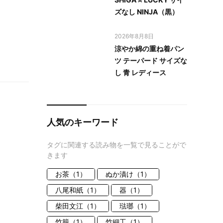
ズなし NINJA（黒）
2026年8月8日
涼やか綿の重ね着パン
ツ テーパード サイズな
し 青 レディース
人気のキーワード
タグに関連する読み物を一覧で見ることがで
きます
お茶（1）
ぬか漬け（1）
八尾和紙（1）
器（1）
柴田文江（1）
琺瑯（1）
竹籠（1）
竹細工（1）