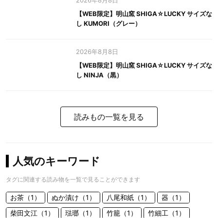
2026年8月8日
【WEB限定】明山窯 SHIGA☆LUCKY サイズな
し KUMORI（グレー）
2026年8月8日
【WEB限定】明山窯 SHIGA☆LUCKY サイズな
し NINJA（黒）
読みもの一覧を見る
人気のキーワード
タグに関連する読み物を一覧で見ることができます
お茶（1）
ぬか漬け（1）
八尾和紙（1）
器（1）
柴田文江（1）
琺瑯（1）
竹籠（1）
竹細工（1）