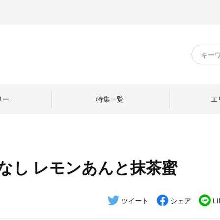
キ
ー
ワ
ー
ド
リー
特集一覧
エ
検
索
なし レモンあんと抹茶蜜
のものづくり
日本の暮らし
中川政七商店のひと
ねて
産地探訪
ひとを訪ねて
ツイート
シェア
L