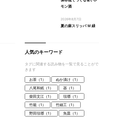
モン酒
2026年8月7日
夏の麻スリッパ Ｍ 緑
人気のキーワード
タグに関連する読み物を一覧で見ることがで
きます
お茶（1）
ぬか漬け（1）
八尾和紙（1）
器（1）
柴田文江（1）
琺瑯（1）
竹籠（1）
竹細工（1）
野田琺瑯（1）
魚皿（1）