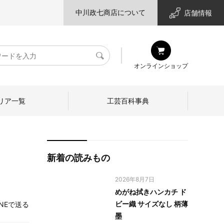
中川政七商店について
店舗情報
検
オンラインショップ
索
リア一覧
工芸百科事典
新着の読みもの
2026年8月7日
めがね拭きハンカチ ド
ビー織 サイズなし 柄薄
INEで送る
墨