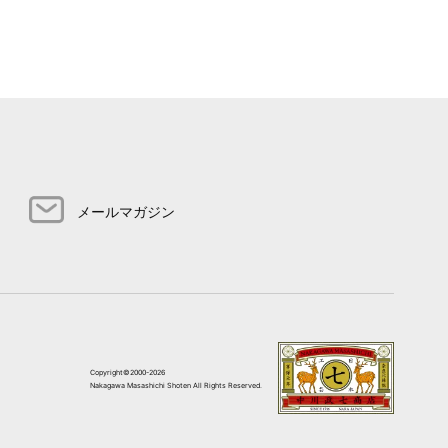
メールマガジン
Copyright©2000-2026
Nakagawa Masashichi Shoten All Rights Reserved.