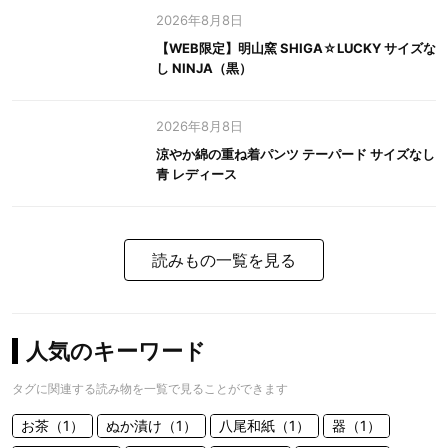
2026年8月8日
【WEB限定】明山窯 SHIGA☆LUCKY サイズな
し NINJA（黒）
2026年8月8日
涼やか綿の重ね着パンツ テーパード サイズなし
青 レディース
読みもの一覧を見る
人気のキーワード
タグに関連する読み物を一覧で見ることができます
お茶（1）
ぬか漬け（1）
八尾和紙（1）
器（1）