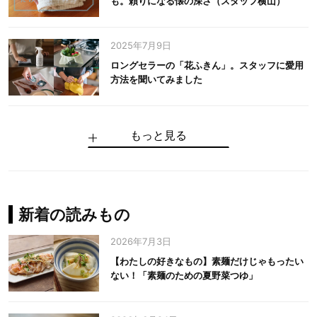
も。頼りになる懐の深さ（スタッフ横山）
2025年7月9日
ロングセラーの「花ふきん」。スタッフに愛用
方法を聞いてみました
もっと見る
手仕事だからできる“いいもの”を作り続ける。
麻の老舗が届けたい、麻の魅力をのせた衣「中
中川政七商店の謎を解く、6つの問いと1つの答
100年先の日本に工芸があるように。中川政七
中川政七商店スタッフが綴る「今日も、土鍋ま
【わたしの好きなもの】素麺だけじゃもったい
伝統の「江戸硝子」を今につなぐ田島硝子
川政七商店の麻」
え
商店のものづくり
かせ日記」
ない！「素麺のための夏野菜つゆ」
中川政七商店の麻
中川政七商店
中川政七商店
花ふきん
まちづくり
新着の読みもの
2026年7月3日
【わたしの好きなもの】素麺だけじゃもったい
ない！「素麺のための夏野菜つゆ」