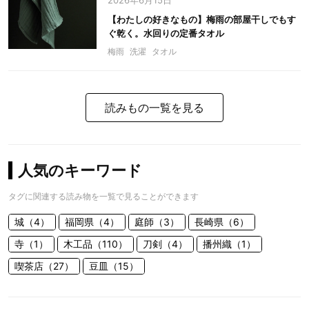
2026年6月15日
【わたしの好きなもの】梅雨の部屋干しでもす
ぐ乾く。水回りの定番タオル
梅雨
洗濯
タオル
読みもの一覧を見る
人気のキーワード
タグに関連する読み物を一覧で見ることができます
城（4）
福岡県（4）
庭師（3）
長崎県（6）
寺（1）
木工品（110）
刀剣（4）
播州織（1）
喫茶店（27）
豆皿（15）