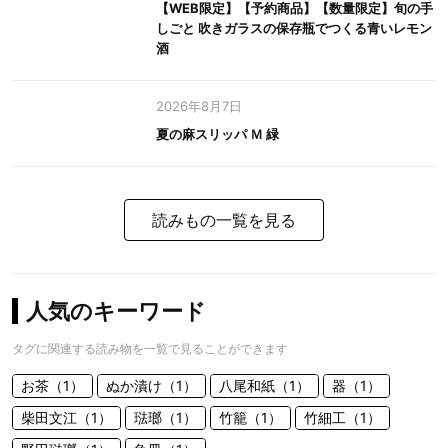
【WEB限定】【予約商品】【数量限定】旬の手
しごと 吹きガラスの保存瓶でつくる青いレモン
酒
2026年8月7日
夏の麻スリッパ Ｍ 緑
読みもの一覧を見る
人気のキーワード
タグに関連する読み物を一覧で見ることができます
お茶（1）
ぬか漬け（1）
八尾和紙（1）
器（1）
柴田文江（1）
琺瑯（1）
竹籠（1）
竹細工（1）