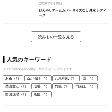
2026年8月10日
ひんやりアームカバー サイズなし 薄水 レディ
ース
読みもの一覧を見る
人気のキーワード
タグに関連する読み物を一覧で見ることができます
お茶（1）
ぬか漬け（1）
八尾和紙（1）
器（1）
柴田文江（1）
琺瑯（1）
竹籠（1）
竹細工（1）
野田琺瑯（1）
魚皿（1）