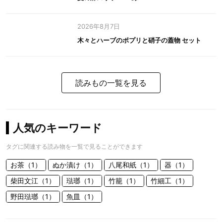
2026年8月7日
木々とハーブのポプリと硝子の蓋物 セット
読みもの一覧を見る
人気のキーワード
タグに関連する読み物を一覧で見ることができます
お茶（1）
ぬか漬け（1）
八尾和紙（1）
器（1）
柴田文江（1）
琺瑯（1）
竹籠（1）
竹細工（1）
野田琺瑯（1）
魚皿（1）