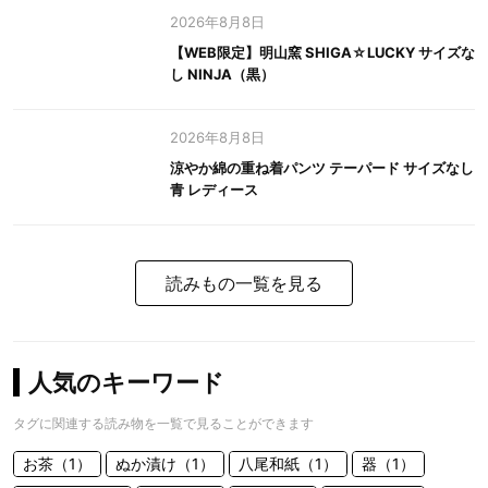
2026年8月8日
【WEB限定】明山窯 SHIGA☆LUCKY サイズな
し NINJA（黒）
2026年8月8日
涼やか綿の重ね着パンツ テーパード サイズなし
青 レディース
読みもの一覧を見る
人気のキーワード
タグに関連する読み物を一覧で見ることができます
お茶（1）
ぬか漬け（1）
八尾和紙（1）
器（1）