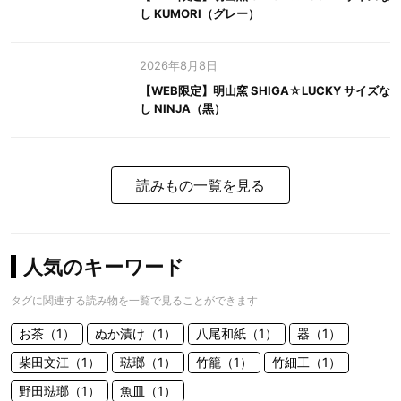
し KUMORI（グレー）
2026年8月8日
【WEB限定】明山窯 SHIGA☆LUCKY サイズな
し NINJA（黒）
読みもの一覧を見る
人気のキーワード
タグに関連する読み物を一覧で見ることができます
お茶（1）
ぬか漬け（1）
八尾和紙（1）
器（1）
柴田文江（1）
琺瑯（1）
竹籠（1）
竹細工（1）
野田琺瑯（1）
魚皿（1）