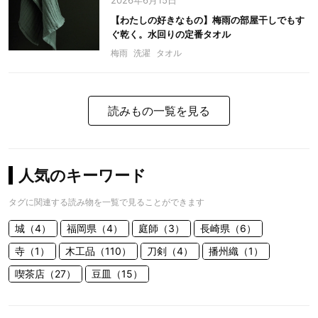
2026年6月15日
【わたしの好きなもの】梅雨の部屋干しでもす
ぐ乾く。水回りの定番タオル
梅雨
洗濯
タオル
読みもの一覧を見る
人気のキーワード
タグに関連する読み物を一覧で見ることができます
城（4）
福岡県（4）
庭師（3）
長崎県（6）
寺（1）
木工品（110）
刀剣（4）
播州織（1）
喫茶店（27）
豆皿（15）