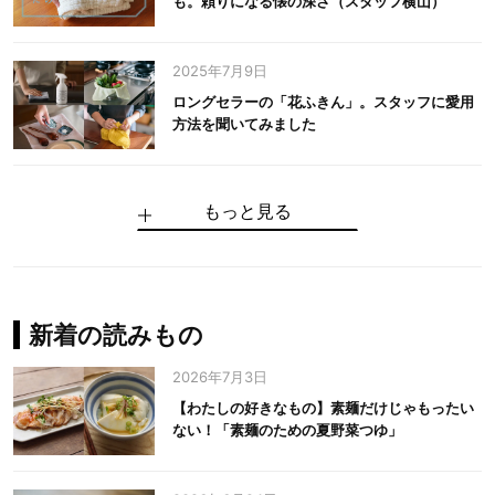
も。頼りになる懐の深さ（スタッフ横山）
2025年7月9日
ロングセラーの「花ふきん」。スタッフに愛用
方法を聞いてみました
もっと見る
手仕事だからできる“いいもの”を作り続ける。
麻の老舗が届けたい、麻の魅力をのせた衣「中
中川政七商店の謎を解く、6つの問いと1つの答
100年先の日本に工芸があるように。中川政七
中川政七商店スタッフが綴る「今日も、土鍋ま
【わたしの好きなもの】素麺だけじゃもったい
伝統の「江戸硝子」を今につなぐ田島硝子
川政七商店の麻」
え
商店のものづくり
かせ日記」
ない！「素麺のための夏野菜つゆ」
中川政七商店の麻
中川政七商店
中川政七商店
花ふきん
まちづくり
新着の読みもの
2026年7月3日
【わたしの好きなもの】素麺だけじゃもったい
ない！「素麺のための夏野菜つゆ」