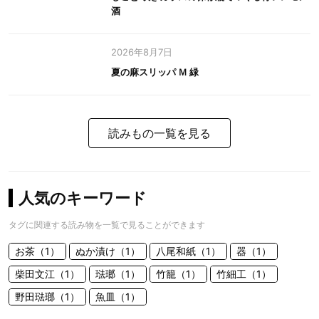
酒
2026年8月7日
夏の麻スリッパ Ｍ 緑
読みもの一覧を見る
人気のキーワード
タグに関連する読み物を一覧で見ることができます
お茶（1）
ぬか漬け（1）
八尾和紙（1）
器（1）
柴田文江（1）
琺瑯（1）
竹籠（1）
竹細工（1）
野田琺瑯（1）
魚皿（1）