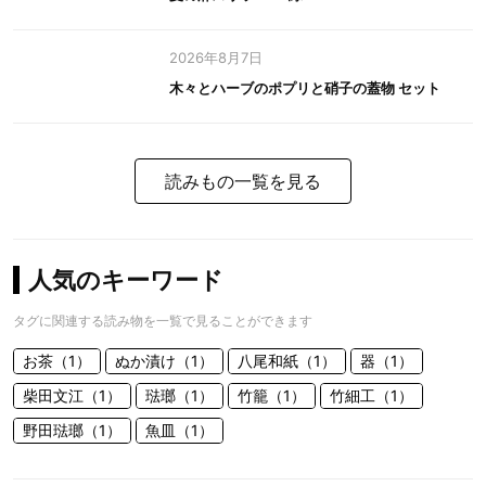
2026年8月7日
木々とハーブのポプリと硝子の蓋物 セット
読みもの一覧を見る
人気のキーワード
タグに関連する読み物を一覧で見ることができます
お茶（1）
ぬか漬け（1）
八尾和紙（1）
器（1）
柴田文江（1）
琺瑯（1）
竹籠（1）
竹細工（1）
野田琺瑯（1）
魚皿（1）