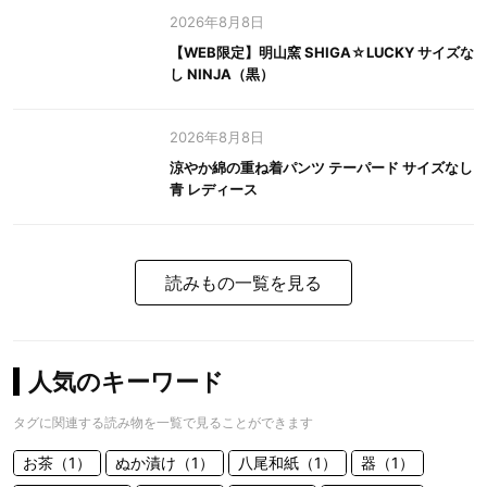
2026年8月8日
【WEB限定】明山窯 SHIGA☆LUCKY サイズな
し NINJA（黒）
2026年8月8日
涼やか綿の重ね着パンツ テーパード サイズなし
青 レディース
読みもの一覧を見る
人気のキーワード
タグに関連する読み物を一覧で見ることができます
お茶（1）
ぬか漬け（1）
八尾和紙（1）
器（1）