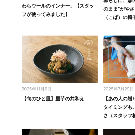
暮らしに、森
わらウールのインナー」【スタッ
のまま”がや
フが使ってみました】
（こば）の椅
2025年11月6日
2025年7月29日
【旬のひと皿】里芋の共和え
【あの人の贈
タイミングも
さ（スタッフ