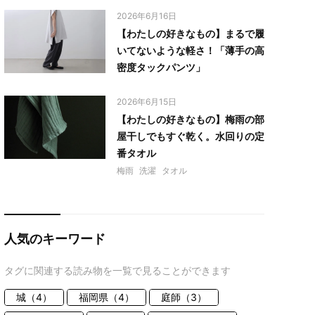
2026年6月16日
【わたしの好きなもの】まるで履
いてないような軽さ！「薄手の高
密度タックパンツ」
2026年6月15日
【わたしの好きなもの】梅雨の部
屋干しでもすぐ乾く。水回りの定
番タオル
梅雨
洗濯
タオル
人気のキーワード
タグに関連する読み物を一覧で見ることができます
城（4）
福岡県（4）
庭師（3）