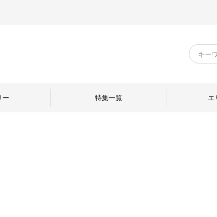
キ
ー
ワ
ー
ド
リー
特集一覧
エ
検
索
のものづくり
日本の暮らし
中川政七商店のひと
ねて
産地探訪
ひとを訪ねて