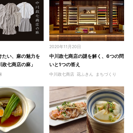
2020年11月20日
けたい、麻の魅力を
中川政七商店の謎を解く、6つの問
川政七商店の麻」
いと1つの答え
麻
中川政七商店
花ふきん
まちづくり