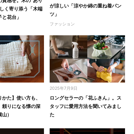
の質感を。木の‟あり
が涼しい「涼やか綿の重ね着パン
さしく寄り添う「木端
ツ」
子と花台」
ファッション
2025年7月9日
りかた】使い方も、
ロングセラーの「花ふきん」。ス
。頼りになる懐の深
タッフに愛用方法を聞いてみまし
横山）
た