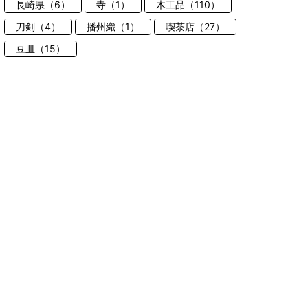
長崎県（6）
寺（1）
木工品（110）
刀剣（4）
播州織（1）
喫茶店（27）
豆皿（15）