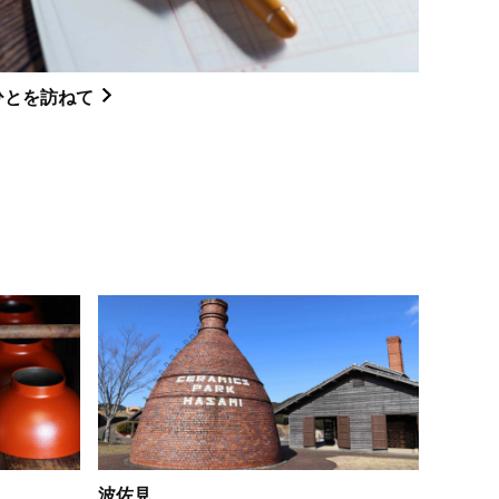
ひとを訪ねて
波佐見