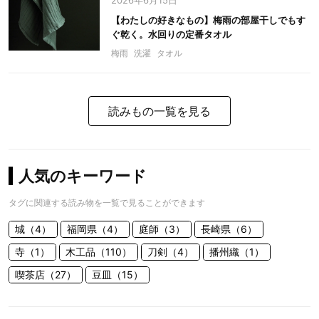
2026年6月15日
【わたしの好きなもの】梅雨の部屋干しでもす
ぐ乾く。水回りの定番タオル
梅雨
洗濯
タオル
読みもの一覧を見る
人気のキーワード
タグに関連する読み物を一覧で見ることができます
城（4）
福岡県（4）
庭師（3）
長崎県（6）
寺（1）
木工品（110）
刀剣（4）
播州織（1）
喫茶店（27）
豆皿（15）