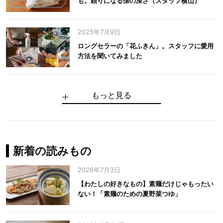
も。頼りになる懐の深さ（スタッフ横山）
2025年7月9日
ロングセラーの「花ふきん」。スタッフに愛用
方法を聞いてみました
もっと見る
手仕事だからできる“いいもの”を作り続ける。
麻の老舗が届けたい、麻の魅力をのせた衣「中
中川政七商店の謎を解く、6つの問いと1つの答
100年先の日本に工芸があるように。中川政七
中川政七商店スタッフが綴る「今日も、土鍋ま
【わたしの好きなもの】素麺だけじゃもったい
伝統の「江戸硝子」を今につなぐ田島硝子
川政七商店の麻」
え
商店のものづくり
かせ日記」
ない！「素麺のための夏野菜つゆ」
中川政七商店の麻
中川政七商店
中川政七商店
花ふきん
まちづくり
新着の読みもの
2026年7月3日
【わたしの好きなもの】素麺だけじゃもったい
ない！「素麺のための夏野菜つゆ」