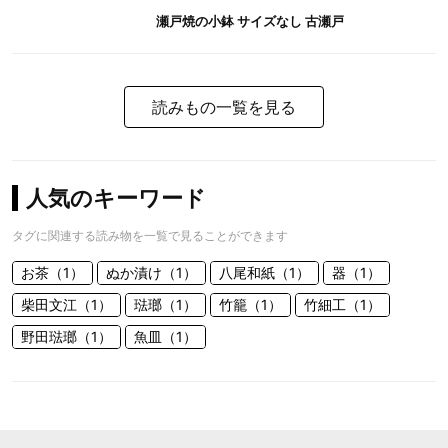
瀬戸焼の小鉢 サイズなし 古瀬戸
読みもの一覧を見る
人気のキーワード
タグに関連する読み物を一覧で見ることができます
お茶（1）
ぬか漬け（1）
八尾和紙（1）
器（1）
柴田文江（1）
琺瑯（1）
竹籠（1）
竹細工（1）
野田琺瑯（1）
魚皿（1）