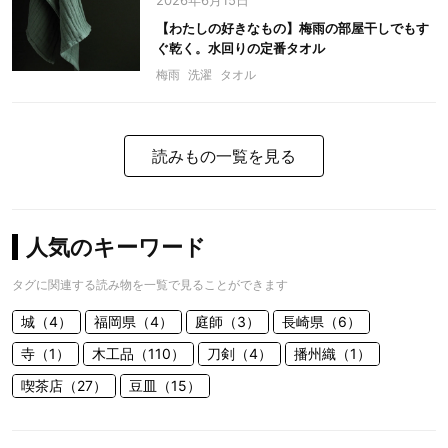
2026年6月15日
【わたしの好きなもの】梅雨の部屋干しでもす
ぐ乾く。水回りの定番タオル
梅雨
洗濯
タオル
読みもの一覧を見る
人気のキーワード
タグに関連する読み物を一覧で見ることができます
城（4）
福岡県（4）
庭師（3）
長崎県（6）
寺（1）
木工品（110）
刀剣（4）
播州織（1）
喫茶店（27）
豆皿（15）