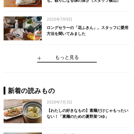
も。頼りになる懐の深さ（スタッフ横山）
2025年7月9日
ロングセラーの「花ふきん」。スタッフに愛用
方法を聞いてみました
もっと見る
手仕事だからできる“いいもの”を作り続ける。
麻の老舗が届けたい、麻の魅力をのせた衣「中
中川政七商店の謎を解く、6つの問いと1つの答
100年先の日本に工芸があるように。中川政七
中川政七商店スタッフが綴る「今日も、土鍋ま
【わたしの好きなもの】素麺だけじゃもったい
伝統の「江戸硝子」を今につなぐ田島硝子
川政七商店の麻」
え
商店のものづくり
かせ日記」
ない！「素麺のための夏野菜つゆ」
中川政七商店の麻
中川政七商店
中川政七商店
花ふきん
まちづくり
新着の読みもの
2026年7月3日
【わたしの好きなもの】素麺だけじゃもったい
ない！「素麺のための夏野菜つゆ」