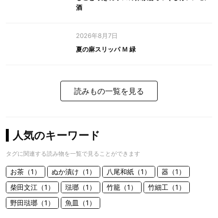
酒
2026年8月7日
夏の麻スリッパ Ｍ 緑
読みもの一覧を見る
人気のキーワード
タグに関連する読み物を一覧で見ることができます
お茶（1）
ぬか漬け（1）
八尾和紙（1）
器（1）
柴田文江（1）
琺瑯（1）
竹籠（1）
竹細工（1）
野田琺瑯（1）
魚皿（1）