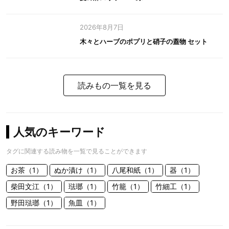
2026年8月7日
木々とハーブのポプリと硝子の蓋物 セット
読みもの一覧を見る
人気のキーワード
タグに関連する読み物を一覧で見ることができます
お茶（1）
ぬか漬け（1）
八尾和紙（1）
器（1）
柴田文江（1）
琺瑯（1）
竹籠（1）
竹細工（1）
野田琺瑯（1）
魚皿（1）