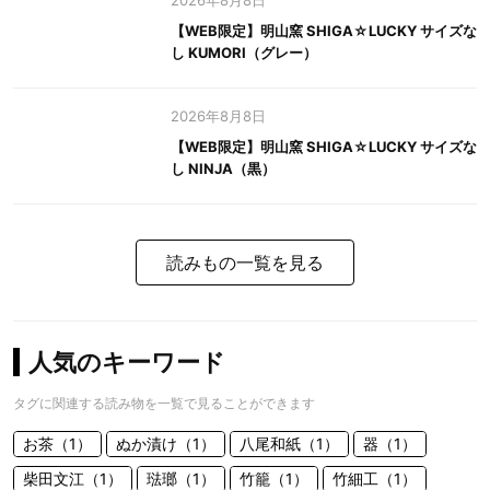
2026年8月8日
【WEB限定】明山窯 SHIGA☆LUCKY サイズな
し KUMORI（グレー）
2026年8月8日
【WEB限定】明山窯 SHIGA☆LUCKY サイズな
し NINJA（黒）
読みもの一覧を見る
人気のキーワード
タグに関連する読み物を一覧で見ることができます
お茶（1）
ぬか漬け（1）
八尾和紙（1）
器（1）
柴田文江（1）
琺瑯（1）
竹籠（1）
竹細工（1）