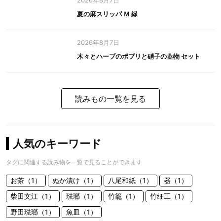
2026年8月7日
夏の麻スリッパ Ｍ 緑
2026年8月7日
木々とハーブのポプリと硝子の蓋物 セット
読みもの一覧を見る
人気のキーワード
タグに関連する読み物を一覧で見ることができます
お茶（1）
ぬか漬け（1）
八尾和紙（1）
器（1）
柴田文江（1）
琺瑯（1）
竹籠（1）
竹細工（1）
野田琺瑯（1）
魚皿（1）