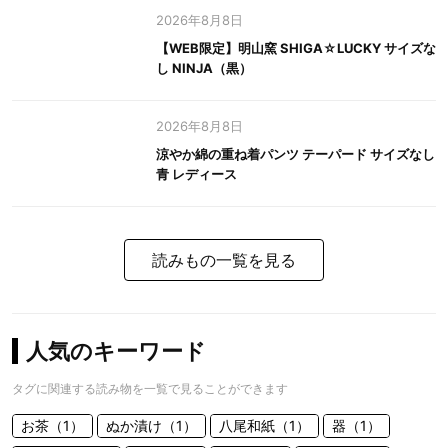
2026年8月8日
【WEB限定】明山窯 SHIGA☆LUCKY サイズな
し NINJA（黒）
2026年8月8日
涼やか綿の重ね着パンツ テーパード サイズなし
青 レディース
読みもの一覧を見る
人気のキーワード
タグに関連する読み物を一覧で見ることができます
お茶（1）
ぬか漬け（1）
八尾和紙（1）
器（1）