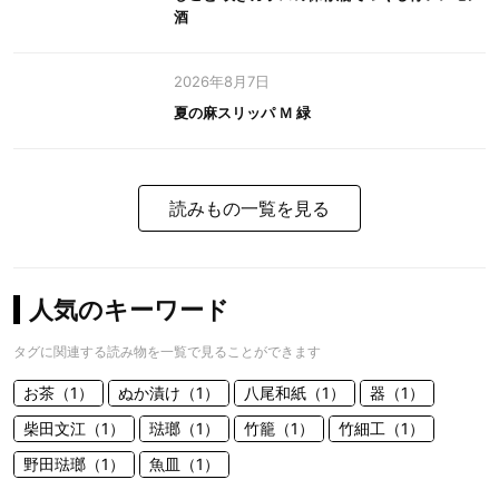
酒
2026年8月7日
夏の麻スリッパ Ｍ 緑
読みもの一覧を見る
人気のキーワード
タグに関連する読み物を一覧で見ることができます
お茶（1）
ぬか漬け（1）
八尾和紙（1）
器（1）
柴田文江（1）
琺瑯（1）
竹籠（1）
竹細工（1）
野田琺瑯（1）
魚皿（1）