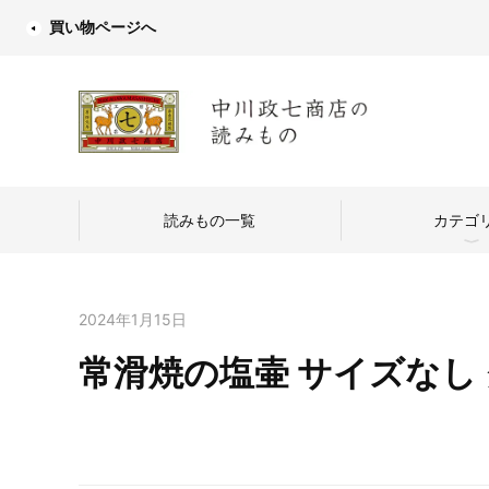
買い物ページへ
読みもの一覧
カテゴ
2024年1月15日
常滑焼の塩壷 サイズなし
中川政七商店
つくり手を訪