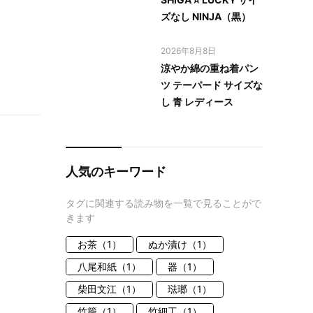
ズなし NINJA（黒）
2026年8月8日
涼やか綿の重ね着パン
ツ テーパード サイズな
し 青 レディース
人気のキーワード
タグに関連する読み物を一覧で見ることがで
きます
お茶（1）
ぬか漬け（1）
八尾和紙（1）
器（1）
柴田文江（1）
琺瑯（1）
竹籠（1）
竹細工（1）