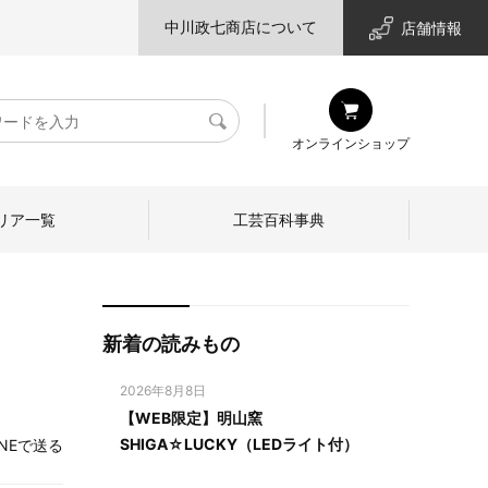
中川政七商店について
店舗情報
検
オンラインショップ
索
リア一覧
工芸百科事典
新着の読みもの
2026年8月8日
【WEB限定】明山窯
SHIGA☆LUCKY（LEDライト付）
INEで送る