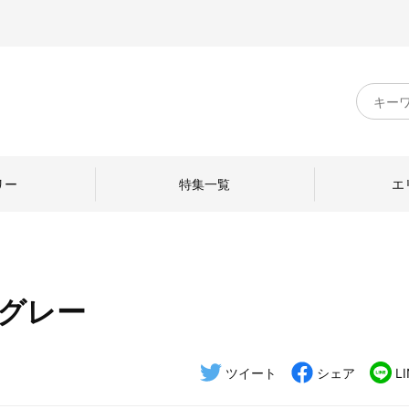
キ
ー
ワ
ー
ド
リー
特集一覧
エ
検
索
 グレー
のものづくり
日本の暮らし
中川政七商店のひと
ねて
産地探訪
ひとを訪ねて
ツイート
シェア
L