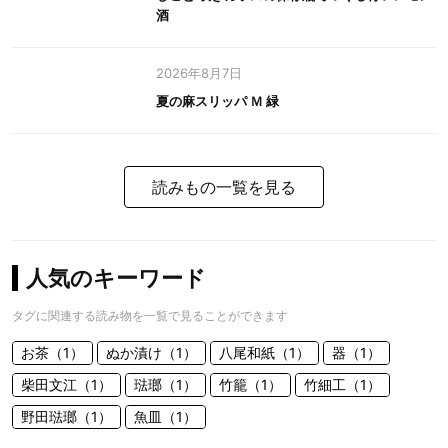
酒
2026年8月7日
夏の麻スリッパ Ｍ 緑
読みもの一覧を見る
人気のキーワード
タグに関連する読み物を一覧で見ることができます
お茶（1）
ぬか漬け（1）
八尾和紙（1）
器（1）
柴田文江（1）
琺瑯（1）
竹籠（1）
竹細工（1）
野田琺瑯（1）
魚皿（1）