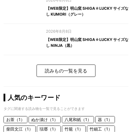
2026年8月8日
【WEB限定】明山窯 SHIGA☆LUCKY サイズな
し KUMORI（グレー）
2026年8月8日
【WEB限定】明山窯 SHIGA☆LUCKY サイズな
し NINJA（黒）
読みもの一覧を見る
人気のキーワード
タグに関連する読み物を一覧で見ることができます
お茶（1）
ぬか漬け（1）
八尾和紙（1）
器（1）
柴田文江（1）
琺瑯（1）
竹籠（1）
竹細工（1）