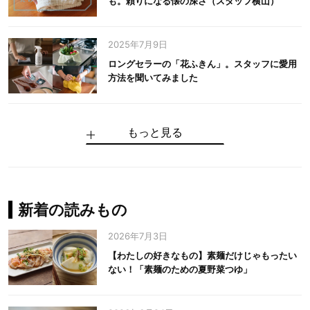
も。頼りになる懐の深さ（スタッフ横山）
2025年7月9日
ロングセラーの「花ふきん」。スタッフに愛用
方法を聞いてみました
もっと見る
手仕事だからできる“いいもの”を作り続ける。
麻の老舗が届けたい、麻の魅力をのせた衣「中
中川政七商店の謎を解く、6つの問いと1つの答
100年先の日本に工芸があるように。中川政七
中川政七商店スタッフが綴る「今日も、土鍋ま
【わたしの好きなもの】素麺だけじゃもったい
伝統の「江戸硝子」を今につなぐ田島硝子
川政七商店の麻」
え
商店のものづくり
かせ日記」
ない！「素麺のための夏野菜つゆ」
中川政七商店の麻
中川政七商店
中川政七商店
花ふきん
まちづくり
新着の読みもの
2026年7月3日
【わたしの好きなもの】素麺だけじゃもったい
ない！「素麺のための夏野菜つゆ」