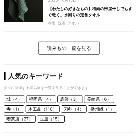
2026年6月15日
【わたしの好きなもの】梅雨の部屋干しでもす
ぐ乾く。水回りの定番タオル
梅雨
洗濯
タオル
読みもの一覧を見る
人気のキーワード
タグに関連する読み物を一覧で見ることができます
城（4）
福岡県（4）
庭師（3）
長崎県（6）
寺（1）
木工品（110）
刀剣（4）
播州織（1）
喫茶店（27）
豆皿（15）