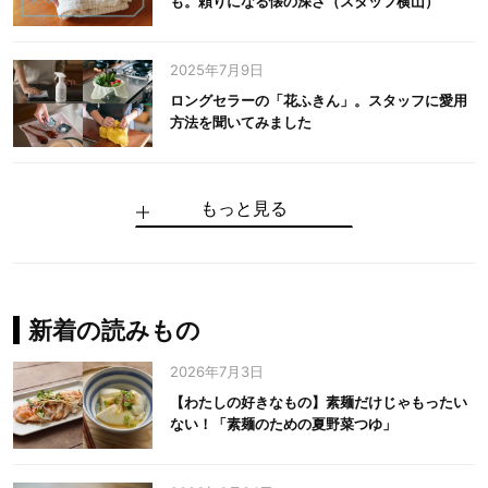
も。頼りになる懐の深さ（スタッフ横山）
2025年7月9日
ロングセラーの「花ふきん」。スタッフに愛用
方法を聞いてみました
もっと見る
手仕事だからできる“いいもの”を作り続ける。
麻の老舗が届けたい、麻の魅力をのせた衣「中
中川政七商店の謎を解く、6つの問いと1つの答
100年先の日本に工芸があるように。中川政七
中川政七商店スタッフが綴る「今日も、土鍋ま
【わたしの好きなもの】素麺だけじゃもったい
伝統の「江戸硝子」を今につなぐ田島硝子
川政七商店の麻」
え
商店のものづくり
かせ日記」
ない！「素麺のための夏野菜つゆ」
中川政七商店の麻
中川政七商店
中川政七商店
花ふきん
まちづくり
新着の読みもの
2026年7月3日
【わたしの好きなもの】素麺だけじゃもったい
ない！「素麺のための夏野菜つゆ」