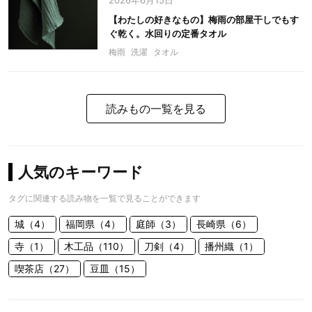
2026年6月15日
【わたしの好きなもの】梅雨の部屋干しでもす
ぐ乾く。水回りの定番タオル
梅雨
洗濯
タオル
読みもの一覧を見る
人気のキーワード
タグに関連する読み物を一覧で見ることができます
城（4）
福岡県（4）
庭師（3）
長崎県（6）
寺（1）
木工品（110）
刀剣（4）
播州織（1）
喫茶店（27）
豆皿（15）