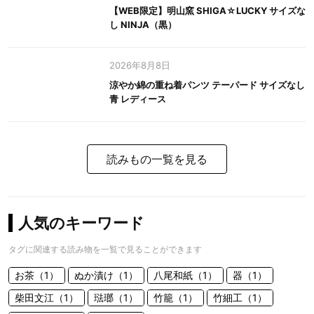
【WEB限定】明山窯 SHIGA☆LUCKY サイズな
し NINJA（黒）
2026年8月8日
涼やか綿の重ね着パンツ テーパード サイズなし
青 レディース
読みもの一覧を見る
人気のキーワード
タグに関連する読み物を一覧で見ることができます
お茶（1）
ぬか漬け（1）
八尾和紙（1）
器（1）
柴田文江（1）
琺瑯（1）
竹籠（1）
竹細工（1）