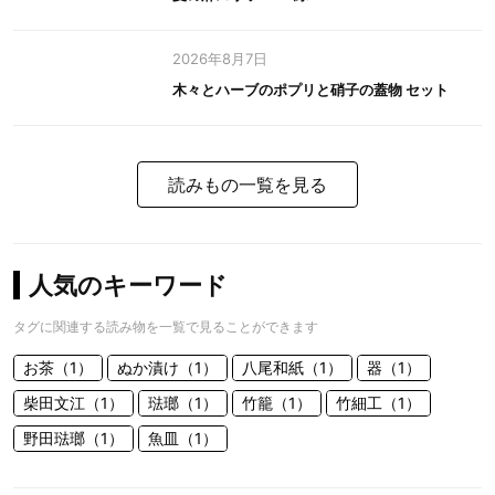
2026年8月7日
木々とハーブのポプリと硝子の蓋物 セット
読みもの一覧を見る
人気のキーワード
タグに関連する読み物を一覧で見ることができます
お茶（1）
ぬか漬け（1）
八尾和紙（1）
器（1）
柴田文江（1）
琺瑯（1）
竹籠（1）
竹細工（1）
野田琺瑯（1）
魚皿（1）