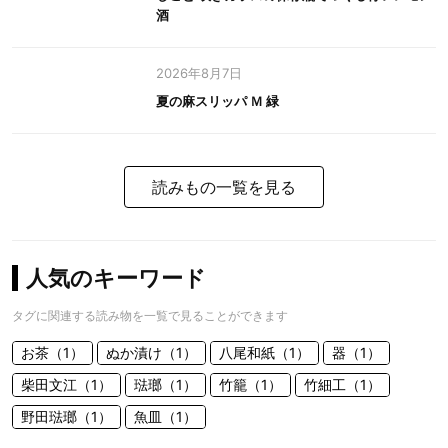
酒
2026年8月7日
夏の麻スリッパ Ｍ 緑
読みもの一覧を見る
人気のキーワード
タグに関連する読み物を一覧で見ることができます
お茶（1）
ぬか漬け（1）
八尾和紙（1）
器（1）
柴田文江（1）
琺瑯（1）
竹籠（1）
竹細工（1）
野田琺瑯（1）
魚皿（1）