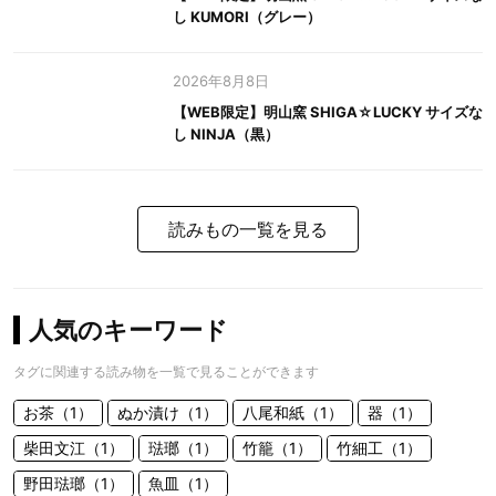
し KUMORI（グレー）
2026年8月8日
【WEB限定】明山窯 SHIGA☆LUCKY サイズな
し NINJA（黒）
読みもの一覧を見る
人気のキーワード
タグに関連する読み物を一覧で見ることができます
お茶（1）
ぬか漬け（1）
八尾和紙（1）
器（1）
柴田文江（1）
琺瑯（1）
竹籠（1）
竹細工（1）
野田琺瑯（1）
魚皿（1）