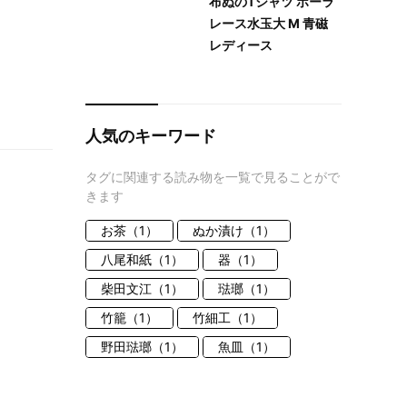
布ぬのTシャツ ボーラ
レース水玉大 M 青磁
レディース
人気のキーワード
タグに関連する読み物を一覧で見ることがで
きます
お茶（1）
ぬか漬け（1）
八尾和紙（1）
器（1）
柴田文江（1）
琺瑯（1）
竹籠（1）
竹細工（1）
野田琺瑯（1）
魚皿（1）