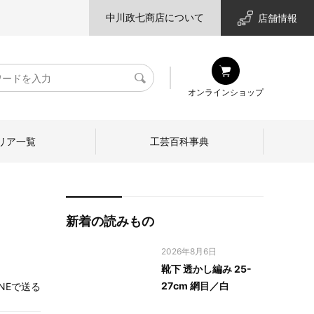
中川政七商店について
店舗情報
検
オンラインショップ
索
リア一覧
工芸百科事典
新着の読みもの
2026年8月6日
靴下 透かし編み 25-
27cm 網目／白
INEで送る