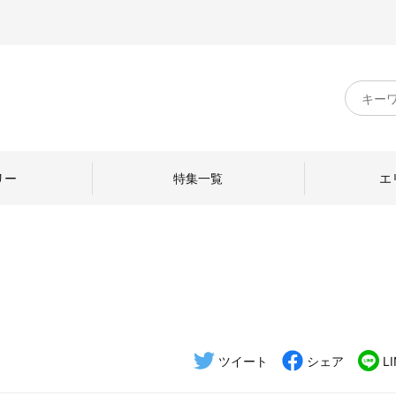
キ
ー
ワ
ー
ド
リー
特集一覧
エ
検
索
のものづくり
日本の暮らし
中川政七商店のひと
ねて
産地探訪
ひとを訪ねて
ツイート
シェア
L