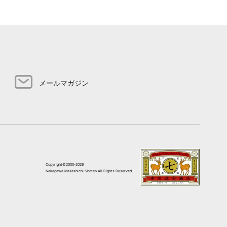
メールマガジン
Copyright©2000-2026
Nakagawa Masashichi Shoten All Rights Reserved.