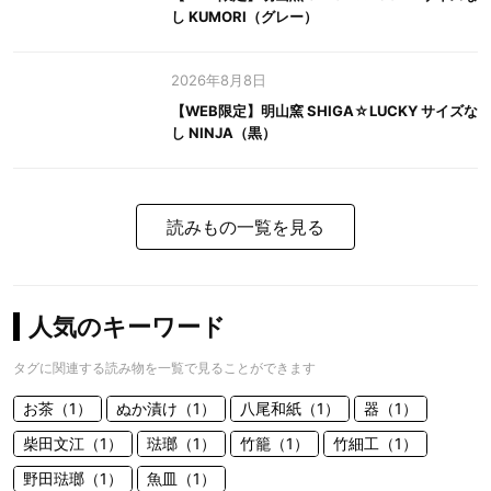
し KUMORI（グレー）
2026年8月8日
【WEB限定】明山窯 SHIGA☆LUCKY サイズな
し NINJA（黒）
読みもの一覧を見る
人気のキーワード
タグに関連する読み物を一覧で見ることができます
お茶（1）
ぬか漬け（1）
八尾和紙（1）
器（1）
柴田文江（1）
琺瑯（1）
竹籠（1）
竹細工（1）
野田琺瑯（1）
魚皿（1）