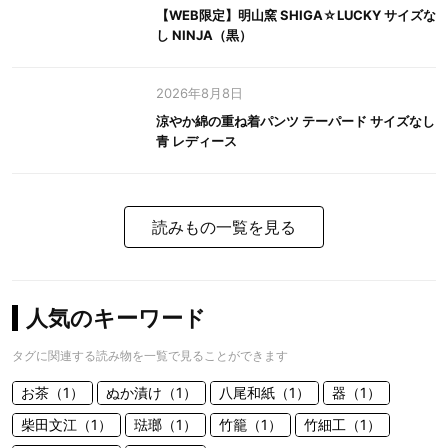
【WEB限定】明山窯 SHIGA☆LUCKY サイズな
し NINJA（黒）
2026年8月8日
涼やか綿の重ね着パンツ テーパード サイズなし
青 レディース
読みもの一覧を見る
人気のキーワード
タグに関連する読み物を一覧で見ることができます
お茶（1）
ぬか漬け（1）
八尾和紙（1）
器（1）
柴田文江（1）
琺瑯（1）
竹籠（1）
竹細工（1）