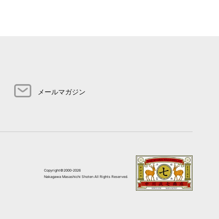
メールマガジン
Copyright©2000-2026
Nakagawa Masashichi Shoten All Rights Reserved.