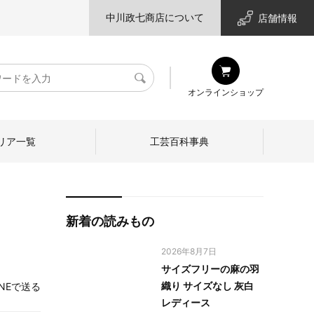
中川政七商店について
店舗情報
検
オンラインショップ
索
リア一覧
工芸百科事典
新着の読みもの
2026年8月7日
サイズフリーの麻の羽
織り サイズなし 灰白
INEで送る
レディース