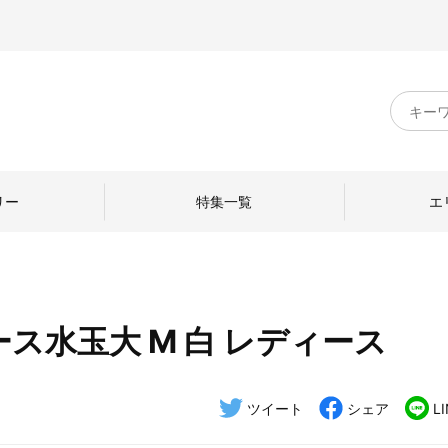
キ
ー
ワ
ー
ド
リー
特集一覧
エ
検
索
ス水玉大 M 白 レディース
のものづくり
日本の暮らし
中川政七商店のひと
ねて
産地探訪
ひとを訪ねて
ツイート
シェア
L