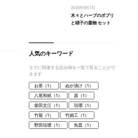
2026年8月7日
木々とハーブのポプリ
と硝子の蓋物 セット
人気のキーワード
タグに関連する読み物を一覧で見ることがで
きます
お茶（1）
ぬか漬け（1）
八尾和紙（1）
器（1）
柴田文江（1）
琺瑯（1）
竹籠（1）
竹細工（1）
野田琺瑯（1）
魚皿（1）