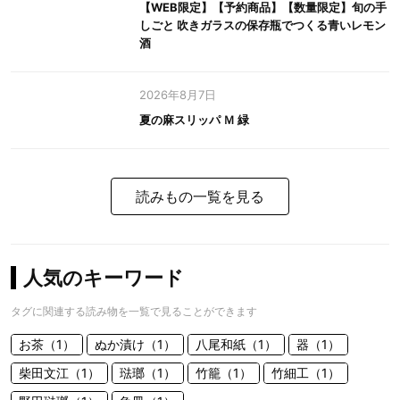
【WEB限定】【予約商品】【数量限定】旬の手
しごと 吹きガラスの保存瓶でつくる青いレモン
酒
2026年8月7日
夏の麻スリッパ Ｍ 緑
読みもの一覧を見る
人気のキーワード
タグに関連する読み物を一覧で見ることができます
お茶（1）
ぬか漬け（1）
八尾和紙（1）
器（1）
柴田文江（1）
琺瑯（1）
竹籠（1）
竹細工（1）