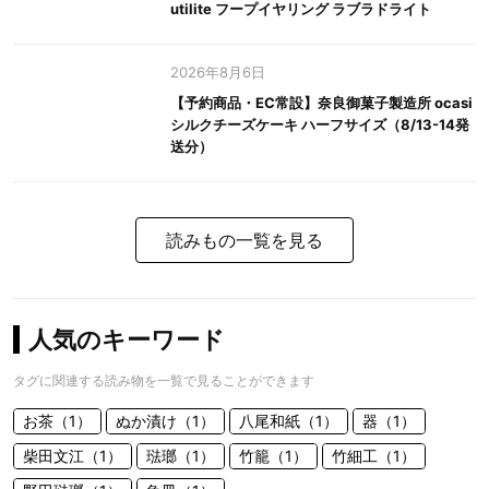
utilite フープイヤリング ラブラドライト
2026年8月6日
【予約商品・EC常設】奈良御菓子製造所 ocasi
シルクチーズケーキ ハーフサイズ（8/13-14発
送分）
読みもの一覧を見る
人気のキーワード
タグに関連する読み物を一覧で見ることができます
お茶（1）
ぬか漬け（1）
八尾和紙（1）
器（1）
柴田文江（1）
琺瑯（1）
竹籠（1）
竹細工（1）