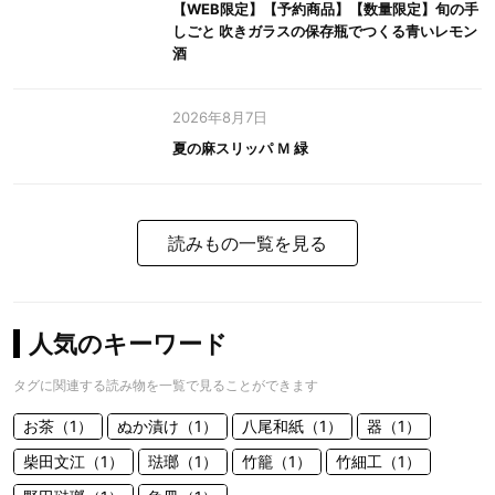
【WEB限定】【予約商品】【数量限定】旬の手
しごと 吹きガラスの保存瓶でつくる青いレモン
酒
2026年8月7日
夏の麻スリッパ Ｍ 緑
読みもの一覧を見る
人気のキーワード
タグに関連する読み物を一覧で見ることができます
お茶（1）
ぬか漬け（1）
八尾和紙（1）
器（1）
柴田文江（1）
琺瑯（1）
竹籠（1）
竹細工（1）