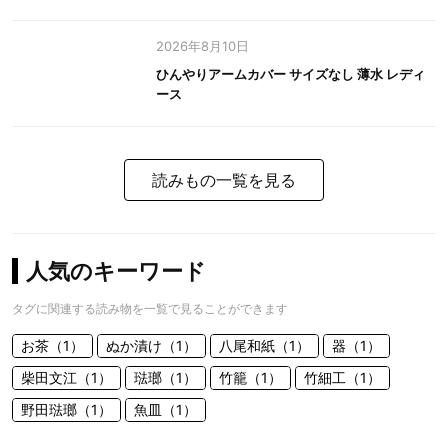
2026年8月10日
ひんやりアームカバー サイズなし 薄水 レディ
ース
読みもの一覧を見る
人気のキーワード
タグに関連する読み物を一覧で見ることができます
お茶（1）
ぬか漬け（1）
八尾和紙（1）
器（1）
柴田文江（1）
琺瑯（1）
竹籠（1）
竹細工（1）
野田琺瑯（1）
魚皿（1）