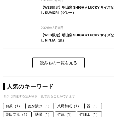
2026年8月8日
【WEB限定】明山窯 SHIGA☆LUCKY サイズな
し KUMORI（グレー）
2026年8月8日
【WEB限定】明山窯 SHIGA☆LUCKY サイズな
し NINJA（黒）
読みもの一覧を見る
人気のキーワード
タグに関連する読み物を一覧で見ることができます
お茶（1）
ぬか漬け（1）
八尾和紙（1）
器（1）
柴田文江（1）
琺瑯（1）
竹籠（1）
竹細工（1）