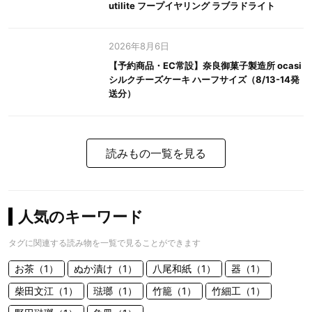
utilite フープイヤリング ラブラドライト
2026年8月6日
【予約商品・EC常設】奈良御菓子製造所 ocasi
シルクチーズケーキ ハーフサイズ（8/13-14発
送分）
読みもの一覧を見る
人気のキーワード
タグに関連する読み物を一覧で見ることができます
お茶（1）
ぬか漬け（1）
八尾和紙（1）
器（1）
柴田文江（1）
琺瑯（1）
竹籠（1）
竹細工（1）