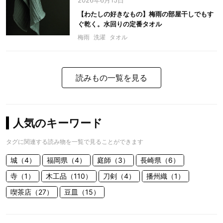
2026年6月15日
【わたしの好きなもの】梅雨の部屋干しでもす
ぐ乾く。水回りの定番タオル
梅雨
洗濯
タオル
読みもの一覧を見る
人気のキーワード
タグに関連する読み物を一覧で見ることができます
城（4）
福岡県（4）
庭師（3）
長崎県（6）
寺（1）
木工品（110）
刀剣（4）
播州織（1）
喫茶店（27）
豆皿（15）