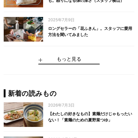
も。頼りになる懐の深さ（スタッフ横山）
2025年7月9日
ロングセラーの「花ふきん」。スタッフに愛用
方法を聞いてみました
もっと見る
手仕事だからできる“いいもの”を作り続ける。
麻の老舗が届けたい、麻の魅力をのせた衣「中
中川政七商店の謎を解く、6つの問いと1つの答
100年先の日本に工芸があるように。中川政七
中川政七商店スタッフが綴る「今日も、土鍋ま
【わたしの好きなもの】素麺だけじゃもったい
伝統の「江戸硝子」を今につなぐ田島硝子
川政七商店の麻」
え
商店のものづくり
かせ日記」
ない！「素麺のための夏野菜つゆ」
中川政七商店の麻
中川政七商店
中川政七商店
花ふきん
まちづくり
新着の読みもの
2026年7月3日
【わたしの好きなもの】素麺だけじゃもったい
ない！「素麺のための夏野菜つゆ」