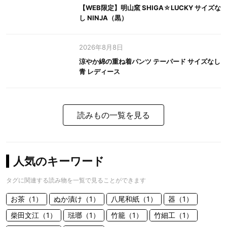
【WEB限定】明山窯 SHIGA☆LUCKY サイズな
し NINJA（黒）
2026年8月8日
涼やか綿の重ね着パンツ テーパード サイズなし
青 レディース
読みもの一覧を見る
人気のキーワード
タグに関連する読み物を一覧で見ることができます
お茶（1）
ぬか漬け（1）
八尾和紙（1）
器（1）
柴田文江（1）
琺瑯（1）
竹籠（1）
竹細工（1）